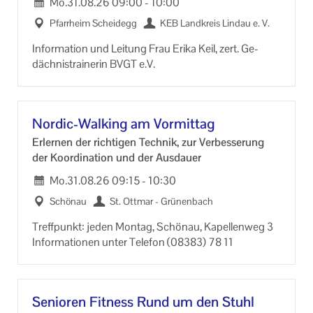
Mo.
31.08.26
09:00
-
10:00
Pfarr­heim Schei­degg
KEB Land­kreis Lin­dau e. V.
In­for­ma­ti­on und Lei­tung Frau Erika Keil, zert. Ge­
däch­nis­trai­ne­rin BVGT e.V.
Nordic-​Walking am Vor­mit­tag
Er­ler­nen der rich­ti­gen Tech­nik, zur Ver­bes­se­rung
der Ko­or­di­na­ti­on und der Aus­dau­er
Mo.
31.08.26
09:15
-
10:30
Schö­nau
St. Ott­mar - Grü­nen­bach
Treff­punkt: jeden Mon­tag, Schö­nau, Ka­pel­len­weg 3
In­for­ma­tio­nen unter Te­le­fon (08383) 78 11
Se­nio­ren Fit­ness Rund um den Stuhl