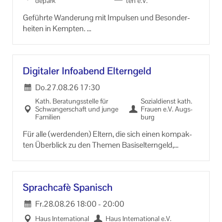
de­park
ten e.V.
Ge­führ­te Wan­de­rung mit Im­pul­sen und Be­son­der­
hei­ten in Kemp­ten.
An­mel­dung bei Heinz Schön­ber­ger 0831/56585910
Di­gi­ta­ler In­fo­abend El­tern­geld
Do.
27.08.26
17:30
Kath. Be­ra­tungs­stel­le für
So­zi­al­dienst kath.
Schwan­ger­schaft und junge
Frau­en e.V. Augs­
Fa­mi­li­en
burg
Für alle (wer­den­den) El­tern, die sich einen kom­pak­
ten Über­blick zu den The­men Ba­sis­eltern­geld,
Elterngeld-​Plus, El­tern­zeit und Mut­ter­schutz ver­
schaf­fen wol­len.
An­mel­dung per E-​Mail: kemp­ten@skf-​augsburg.de
Sprach­cafè Spa­nisch
Fr.
28.08.26
18:00
-
20:00
Haus In­ter­na­tio­nal
Haus In­ter­na­tio­nal e.V.