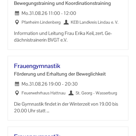
Be­we­gungs­trai­ning und Ko­or­di­na­ti­ons­trai­ning
Mo.
31.08.26
11:00
-
12:00
Pfarr­heim Lin­den­berg
KEB Land­kreis Lin­dau e. V.
In­for­ma­ti­on und Lei­tung Frau Erika Keil, zert. Ge­
däch­nis­trai­ne­rin BVGT e.V.
Frau­en­gym­nas­tik
För­de­rung und Er­hal­tung der Be­weg­lich­keit
Mo.
31.08.26
19:00
-
20:30
Feu­er­wehr­haus Hatt­nau
St. Georg - Was­ser­burg
Die Gym­nas­tik fin­det in der Win­ter­zeit von 19.00 bis
20.00 Uhr statt
und in der Som­mer­zeit von 19.30 bis 20.30 Uhr.