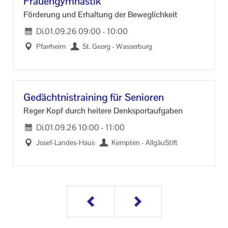
Frau­en­gym­nas­tik
För­de­rung und Er­hal­tung der Be­weg­lich­keit
Di.
01.09.26
09:00
-
10:00
Pfarr­heim
St. Georg - Was­ser­burg
Ge­dächt­nis­trai­ning für Se­nio­ren
Reger Kopf durch hei­te­re Denk­sport­auf­ga­ben
Di.
01.09.26
10:00
-
11:00
Josef-​Landes-Haus
Kemp­ten - All­gäu­Stift