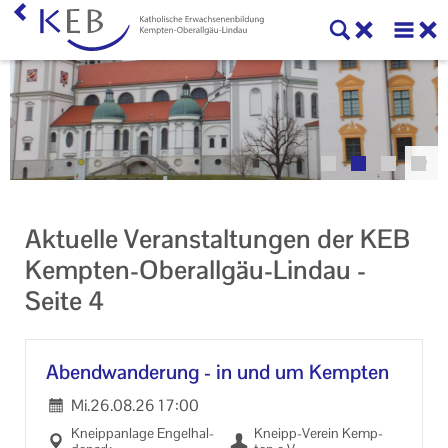
Veranstaltungen
Unser Auftrag
Machen Sie mit!
©
Kontakt
Aktuelle Veranstaltungen der KEB
Kempten-Oberallgäu-Lindau -
Seite 4
Abend­wan­de­rung - in und um Kemp­ten
Mi.
26.08.26
17:00
Kneipp­an­la­ge En­gel­hal­
Kneipp-​Verein Kemp­