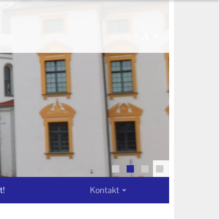
©
t!
Kontakt